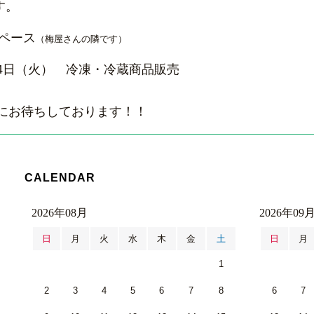
す。
ペース
（梅屋さんの隣です）
24日（火） 冷凍・冷蔵商品販売
にお待ちしております！！
CALENDAR
2026年08月
2026年09
日
月
火
水
木
金
土
日
月
1
2
3
4
5
6
7
8
6
7